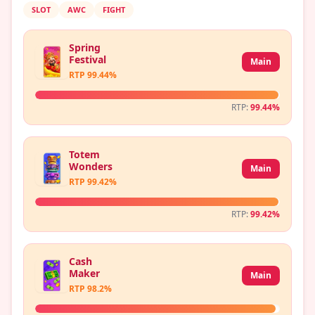
SLOT
AWC
FIGHT
Spring
Festival
Main
RTP 99.44%
RTP:
99.44%
Totem
Wonders
Main
RTP 99.42%
RTP:
99.42%
Cash
Maker
Main
RTP 98.2%