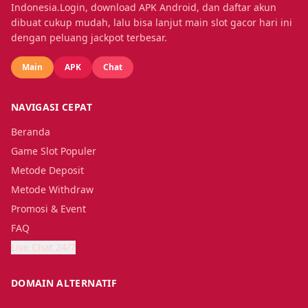
Indonesia.Login, download APK Android, dan daftar akun
dibuat cukup mudah, lalu bisa lanjut main slot gacor hari ini
dengan peluang jackpot terbesar.
Main
APK
Chat
NAVIGASI CEPAT
Beranda
Game Slot Populer
Metode Deposit
Metode Withdraw
Promosi & Event
FAQ
Live Chat 24/7
DOMAIN ALTERNATIF