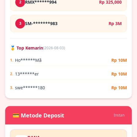
RMX******994
Rp 325,000
2
SM-*******983
Rp 3M
3
🥇 Top Kemarin
(2026-08-03)
Ho******Mã
Rp 10M
1.
13******er
Rp 10M
2.
swe******180
Rp 10M
3.
💳 Metode Deposit
Instan