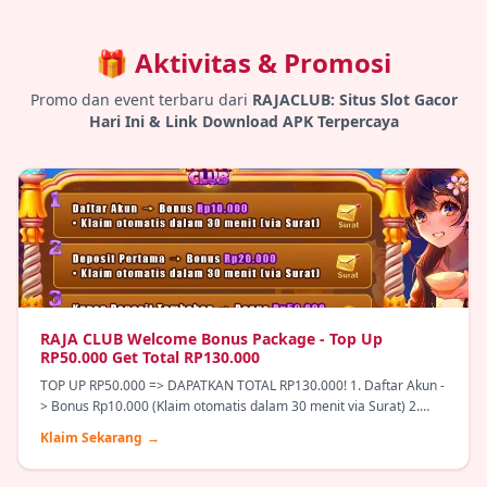
🎁 Aktivitas & Promosi
Promo dan event terbaru dari
RAJACLUB: Situs Slot Gacor
Hari Ini & Link Download APK Terpercaya
RAJA CLUB Welcome Bonus Package - Top Up
RP50.000 Get Total RP130.000
TOP UP RP50.000 => DAPATKAN TOTAL RP130.000! 1. Daftar Akun -
> Bonus Rp10.000 (Klaim otomatis dalam 30 menit via Surat) 2.
Deposit Pertama -> Bonus Rp20.000 (Klaim otomatis dalam 30
Klaim Sekarang
→
menit via Surat) 3. Kupon Deposit Tambahan -> Bonus Rp50.000
(Klaim & gunakan langsung via Kupon)