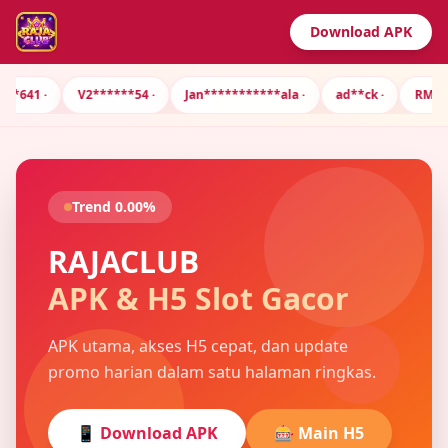
Download APK
41 ·
V2******54 ·
Jan***********ala ·
ad**ck ·
RMX*****
Trend 0.00%
RAJACLUB
APK & H5 Slot Gacor
APK utama, akses H5 cepat, dan update
promo harian dalam satu halaman ringkas.
📱 Download APK
🎰 Main H5