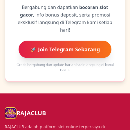
Bergabung dan dapatkan
bocoran slot
gacor
, info bonus deposit, serta promosi
eksklusif langsung di Telegram kami setiap
hari!
🚀 Join Telegram Sekarang
Gratis bergabung dan update harian hadir langsung di kanal
resmi.
RAJACLUB
RAJACLUB adalah platform slot online terpercaya di