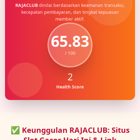
RAJACLUB
dinilai berdasarkan keamanan transaksi,
kecepatan pembayaran, dan tingkat kepuasan
member aktif.
65.83
/ 100
2
Health Score
✅ Keunggulan
RAJACLUB: Situs
Slot Gacor Hari Ini & Link