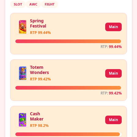
SLOT
AWC
FIGHT
Spring
Festival
Main
RTP 99.44%
RTP:
99.44%
Totem
Wonders
Main
RTP 99.42%
RTP:
99.42%
Cash
Maker
Main
RTP 98.2%