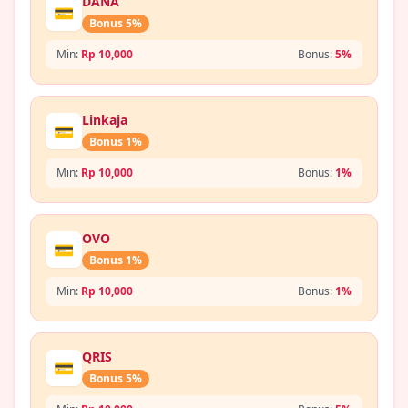
DANA
💳
Bonus 5%
Min:
Rp 10,000
Bonus:
5%
Linkaja
💳
Bonus 1%
Min:
Rp 10,000
Bonus:
1%
OVO
💳
Bonus 1%
Min:
Rp 10,000
Bonus:
1%
QRIS
💳
Bonus 5%