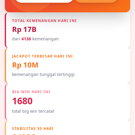
TOTAL KEMENANGAN HARI INI
Rp 17B
dari
4136
kemenangan
JACKPOT TERBESAR HARI INI
Rp 10M
kemenangan tunggal tertinggi
BIG WIN HARI INI
1680
total big win tercatat
STABILITAS 30 HARI