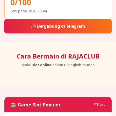
0/100
Low pada 2026-08-04
📣 Bergabung di Telegram
Cara Bermain di
RAJACLUB
Mulai
slot online
dalam 0 langkah mudah
🎰 Game Slot Populer
RTP Live