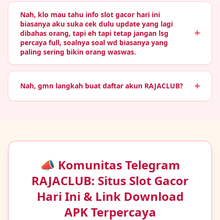
Nah, klo mau tahu info slot gacor hari ini
biasanya aku suka cek dulu update yang lagi
+
dibahas orang, tapi eh tapi tetap jangan lsg
percaya full, soalnya soal wd biasanya yang
paling sering bikin orang waswas.
+
Nah, gmn langkah buat daftar akun RAJACLUB?
📣 Komunitas Telegram
RAJACLUB: Situs Slot Gacor
Hari Ini & Link Download
APK Terpercaya