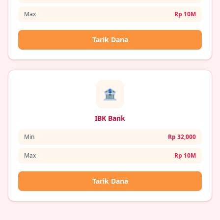
Max
Rp 10M
Tarik Dana
🏦
IBK Bank
Min
Rp 32,000
Max
Rp 10M
Tarik Dana