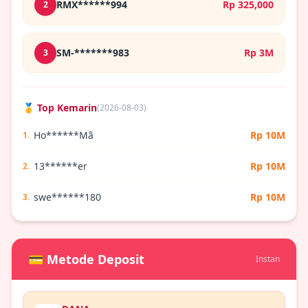
RMX******994
Rp 325,000
2
SM-*******983
Rp 3M
3
🥇 Top Kemarin
(2026-08-03)
Ho******Mã
Rp 10M
1.
13******er
Rp 10M
2.
swe******180
Rp 10M
3.
💳 Metode Deposit
Instan