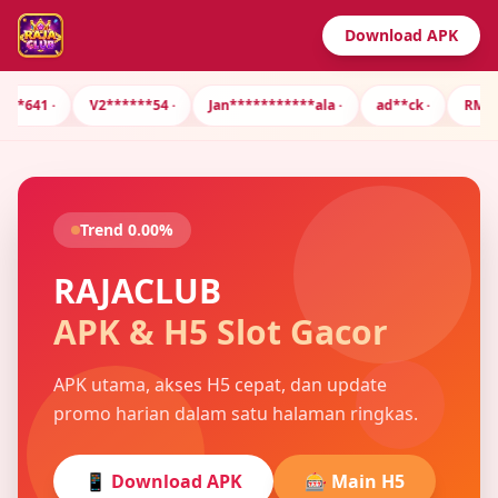
Download APK
641 ·
V2******54 ·
Jan***********ala ·
ad**ck ·
RMX****
Trend 0.00%
RAJACLUB
APK & H5 Slot Gacor
APK utama, akses H5 cepat, dan update
promo harian dalam satu halaman ringkas.
📱 Download APK
🎰 Main H5