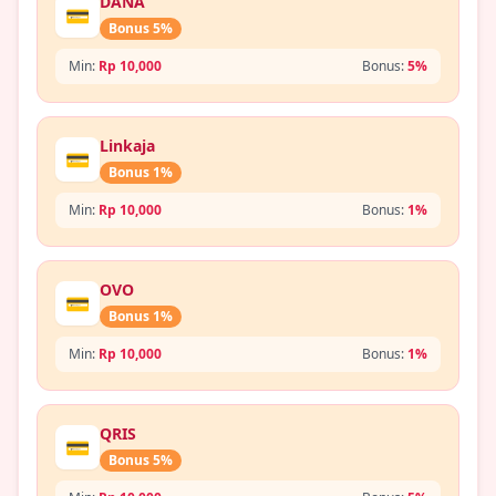
DANA
💳
Bonus 5%
Min:
Rp 10,000
Bonus:
5%
Linkaja
💳
Bonus 1%
Min:
Rp 10,000
Bonus:
1%
OVO
💳
Bonus 1%
Min:
Rp 10,000
Bonus:
1%
QRIS
💳
Bonus 5%