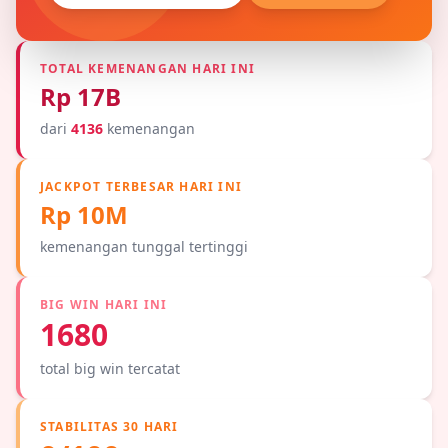
TOTAL KEMENANGAN HARI INI
Rp 17B
dari
4136
kemenangan
JACKPOT TERBESAR HARI INI
Rp 10M
kemenangan tunggal tertinggi
BIG WIN HARI INI
1680
total big win tercatat
STABILITAS 30 HARI