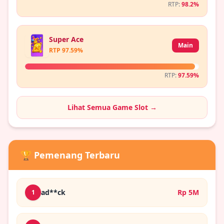
RTP:
98.2%
Super Ace
Main
RTP 97.59%
RTP:
97.59%
Lihat Semua Game Slot →
🏆 Pemenang Terbaru
ad**ck
Rp 5M
1