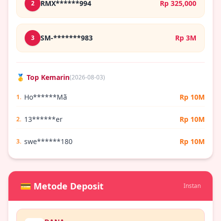
RMX******994
Rp 325,000
2
SM-*******983
Rp 3M
3
🥇 Top Kemarin
(2026-08-03)
Ho******Mã
Rp 10M
1.
13******er
Rp 10M
2.
swe******180
Rp 10M
3.
💳 Metode Deposit
Instan