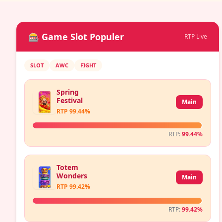
🎰 Game Slot Populer
RTP Live
SLOT
AWC
FIGHT
Spring
Festival
Main
RTP 99.44%
RTP:
99.44%
Totem
Wonders
Main
RTP 99.42%
RTP:
99.42%