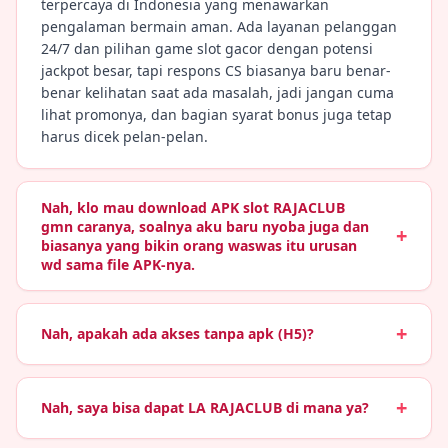
terpercaya di Indonesia yang menawarkan
pengalaman bermain aman. Ada layanan pelanggan
24/7 dan pilihan game slot gacor dengan potensi
jackpot besar, tapi respons CS biasanya baru benar-
benar kelihatan saat ada masalah, jadi jangan cuma
lihat promonya, dan bagian syarat bonus juga tetap
harus dicek pelan-pelan.
Nah, klo mau download APK slot RAJACLUB
gmn caranya, soalnya aku baru nyoba juga dan
+
biasanya yang bikin orang waswas itu urusan
wd sama file APK-nya.
+
Nah, apakah ada akses tanpa apk (H5)?
+
Nah, saya bisa dapat LA RAJACLUB di mana ya?