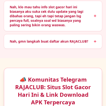
Nah, klo mau tahu info slot gacor hari ini
biasanya aku suka cek dulu update yang lagi
+
dibahas orang, tapi eh tapi tetap jangan lsg
percaya full, soalnya soal wd biasanya yang
paling sering bikin orang waswas.
+
Nah, gmn langkah buat daftar akun RAJACLUB?
📣 Komunitas Telegram
RAJACLUB: Situs Slot Gacor
Hari Ini & Link Download
APK Terpercaya