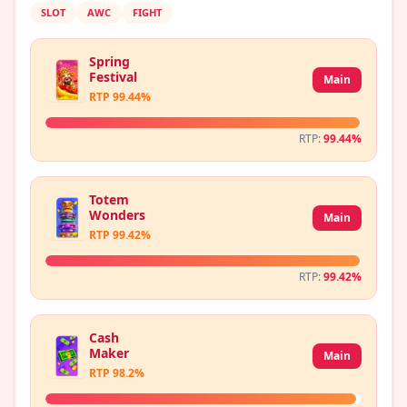
SLOT
AWC
FIGHT
Spring
Festival
Main
RTP 99.44%
RTP:
99.44%
Totem
Wonders
Main
RTP 99.42%
RTP:
99.42%
Cash
Maker
Main
RTP 98.2%