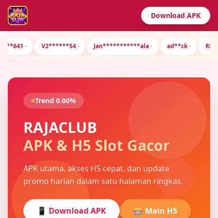
Download APK
641 ·
V2******54 ·
Jan***********ala ·
ad**ck ·
RMX****
Trend 0.00%
RAJACLUB
APK & H5 Slot Gacor
APK utama, akses H5 cepat, dan update
promo harian dalam satu halaman ringkas.
📱 Download APK
🎰 Main H5