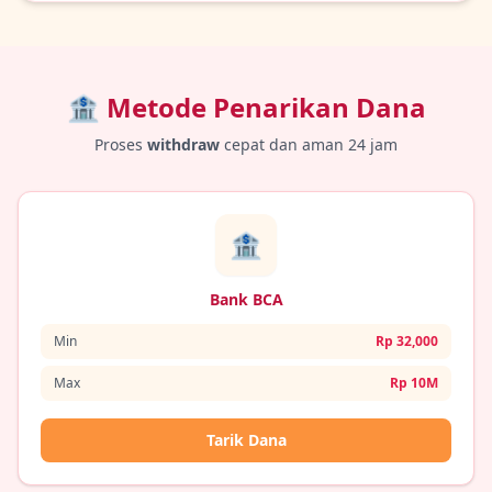
🏦 Metode Penarikan Dana
Proses
withdraw
cepat dan aman 24 jam
🏦
Bank BCA
Min
Rp 32,000
Max
Rp 10M
Tarik Dana