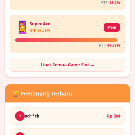
RTP:
98.2%
Super Ace
Main
RTP 97.59%
RTP:
97.59%
Lihat Semua Game Slot →
🏆 Pemenang Terbaru
ad**ck
Rp 5M
1