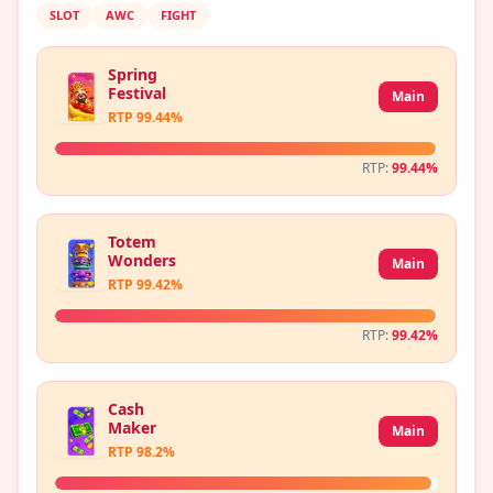
SLOT
AWC
FIGHT
Spring
Festival
Main
RTP 99.44%
RTP:
99.44%
Totem
Wonders
Main
RTP 99.42%
RTP:
99.42%
Cash
Maker
Main
RTP 98.2%