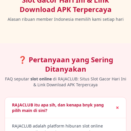
Download APK Terpercaya
Alasan ribuan member Indonesia memilih kami setiap hari
❓ Pertanyaan yang Sering
Ditanyakan
FAQ seputar
slot online
di RAJACLUB: Situs Slot Gacor Hari Ini
& Link Download APK Terpercaya
RAJACLUB itu apa sih, dan kenapa bnyk yang
+
pilih main di sini?
RAJACLUB adalah platform hiburan slot online