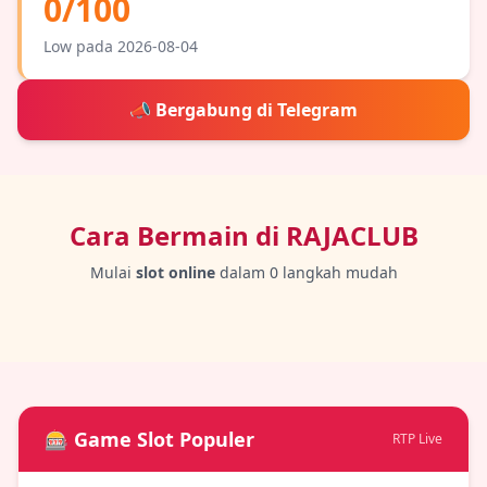
0/100
Low pada 2026-08-04
📣 Bergabung di Telegram
Cara Bermain di
RAJACLUB
Mulai
slot online
dalam 0 langkah mudah
🎰 Game Slot Populer
RTP Live