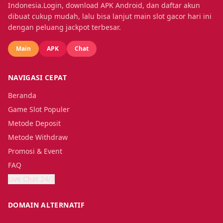
Indonesia.Login, download APK Android, dan daftar akun
dibuat cukup mudah, lalu bisa lanjut main slot gacor hari ini
dengan peluang jackpot terbesar.
Main
APK
Chat
NAVIGASI CEPAT
Beranda
Game Slot Populer
Metode Deposit
Metode Withdraw
Promosi & Event
FAQ
Live Chat 24/7
DOMAIN ALTERNATIF