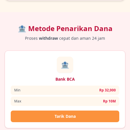
🏦 Metode Penarikan Dana
Proses
withdraw
cepat dan aman 24 jam
🏦
Bank BCA
Min
Rp 32,000
Max
Rp 10M
Tarik Dana