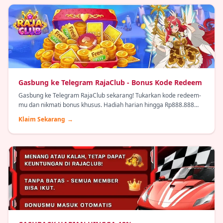
Gasbung ke Telegram RajaClub - Bonus Kode Redeem
Gasbung ke Telegram RajaClub sekarang! Tukarkan kode redeem-
mu dan nikmati bonus khusus. Hadiah harian hingga Rp888.888
menantimu!
Klaim Sekarang
→