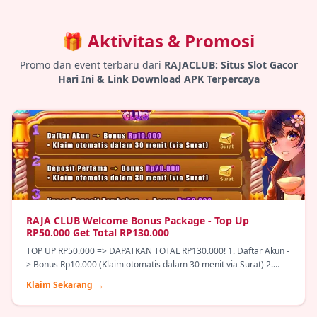
🎁 Aktivitas & Promosi
Promo dan event terbaru dari
RAJACLUB: Situs Slot Gacor
Hari Ini & Link Download APK Terpercaya
RAJA CLUB Welcome Bonus Package - Top Up
RP50.000 Get Total RP130.000
TOP UP RP50.000 => DAPATKAN TOTAL RP130.000! 1. Daftar Akun -
> Bonus Rp10.000 (Klaim otomatis dalam 30 menit via Surat) 2.
Deposit Pertama -> Bonus Rp20.000 (Klaim otomatis dalam 30
Klaim Sekarang
→
menit via Surat) 3. Kupon Deposit Tambahan -> Bonus Rp50.000
(Klaim & gunakan langsung via Kupon)