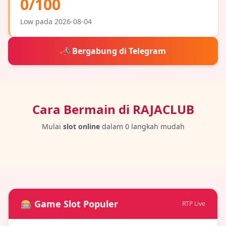
0/100
Low pada 2026-08-04
📣 Bergabung di Telegram
Cara Bermain di
RAJACLUB
Mulai
slot online
dalam 0 langkah mudah
🎰 Game Slot Populer
RTP Live