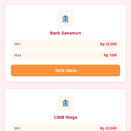
🏦
Bank Danamon
Min
Rp 32,000
Max
Rp 10M
Tarik Dana
🏦
CIMB Niaga
Min
Rp 32,000