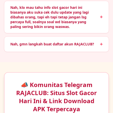
Nah, klo mau tahu info slot gacor hari ini
biasanya aku suka cek dulu update yang lagi
+
dibahas orang, tapi eh tapi tetap jangan lsg
percaya full, soalnya soal wd biasanya yang
paling sering bikin orang waswas.
+
Nah, gmn langkah buat daftar akun RAJACLUB?
📣 Komunitas Telegram
RAJACLUB: Situs Slot Gacor
Hari Ini & Link Download
APK Terpercaya