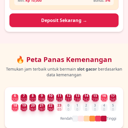
Min:
Rp 10,000
Bonus:
5%
Deposit Sekarang →
🔥 Peta Panas Kemenangan
Temukan jam terbaik untuk bermain
slot gacor
berdasarkan
data kemenangan
6
7
8
9
10
11
12
13
14
15
16
17
220
232
227
238
239
228
237
238
242
239
224
245
18
19
20
21
22
23
0
1
2
3
4
5
225
248
262
267
260
65
0
0
0
0
0
0
Rendah
Tinggi