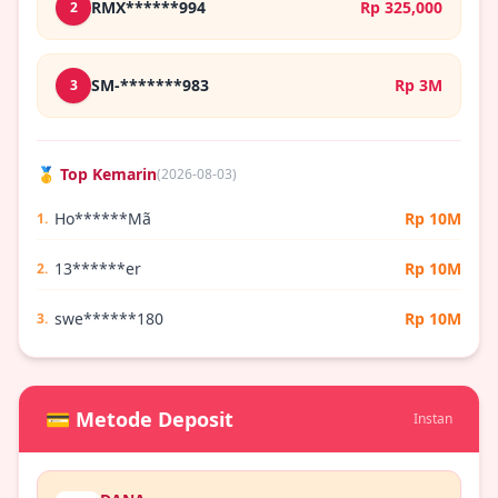
RMX******994
Rp 325,000
2
SM-*******983
Rp 3M
3
🥇 Top Kemarin
(2026-08-03)
Ho******Mã
Rp 10M
1.
13******er
Rp 10M
2.
swe******180
Rp 10M
3.
💳 Metode Deposit
Instan