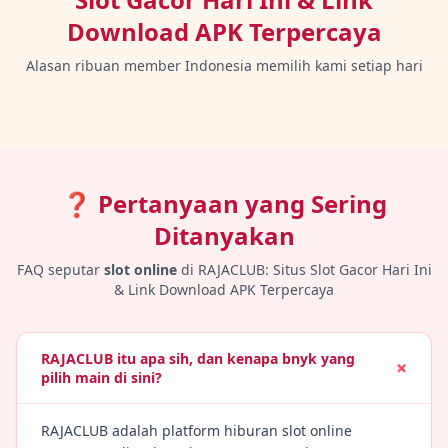
Download APK Terpercaya
Alasan ribuan member Indonesia memilih kami setiap hari
❓ Pertanyaan yang Sering
Ditanyakan
FAQ seputar
slot online
di RAJACLUB: Situs Slot Gacor Hari Ini
& Link Download APK Terpercaya
RAJACLUB itu apa sih, dan kenapa bnyk yang
+
pilih main di sini?
RAJACLUB adalah platform hiburan slot online