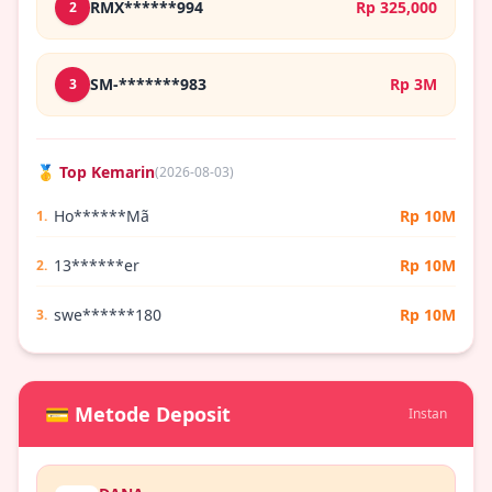
RMX******994
Rp 325,000
2
SM-*******983
Rp 3M
3
🥇 Top Kemarin
(2026-08-03)
Ho******Mã
Rp 10M
1.
13******er
Rp 10M
2.
swe******180
Rp 10M
3.
💳 Metode Deposit
Instan