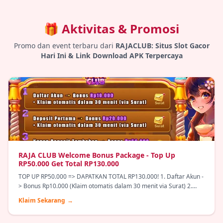
🎁 Aktivitas & Promosi
Promo dan event terbaru dari
RAJACLUB: Situs Slot Gacor
Hari Ini & Link Download APK Terpercaya
RAJA CLUB Welcome Bonus Package - Top Up
RP50.000 Get Total RP130.000
TOP UP RP50.000 => DAPATKAN TOTAL RP130.000! 1. Daftar Akun -
> Bonus Rp10.000 (Klaim otomatis dalam 30 menit via Surat) 2.
Deposit Pertama -> Bonus Rp20.000 (Klaim otomatis dalam 30
Klaim Sekarang
→
menit via Surat) 3. Kupon Deposit Tambahan -> Bonus Rp50.000
(Klaim & gunakan langsung via Kupon)