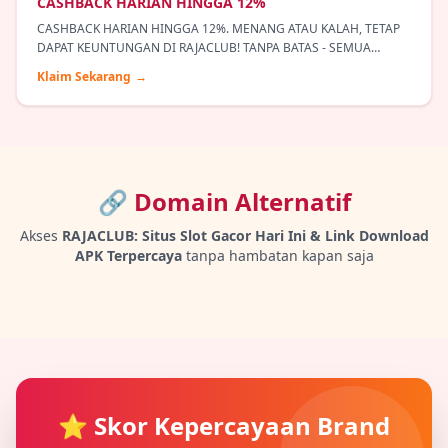
CASHBACK HARIAN HINGGA 12%
CASHBACK HARIAN HINGGA 12%. MENANG ATAU KALAH, TETAP
DAPAT KEUNTUNGAN DI RAJACLUB! TANPA BATAS - SEMUA
MEMBER BISA IKUT. BONUSMU MASUK OTOMATIS BESOK!
Klaim Sekarang
→
🔗 Domain Alternatif
Akses
RAJACLUB: Situs Slot Gacor Hari Ini & Link Download
APK Terpercaya
tanpa hambatan kapan saja
⭐ Skor Kepercayaan Brand