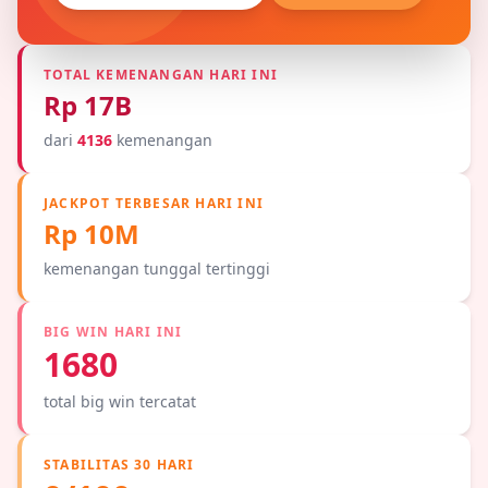
TOTAL KEMENANGAN HARI INI
Rp 17B
dari
4136
kemenangan
JACKPOT TERBESAR HARI INI
Rp 10M
kemenangan tunggal tertinggi
BIG WIN HARI INI
1680
total big win tercatat
STABILITAS 30 HARI