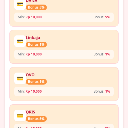
DANA
💳
Bonus 5%
Min:
Rp 10,000
Bonus:
5%
Linkaja
💳
Bonus 1%
Min:
Rp 10,000
Bonus:
1%
OVO
💳
Bonus 1%
Min:
Rp 10,000
Bonus:
1%
QRIS
💳
Bonus 5%