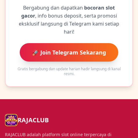
Bergabung dan dapatkan
bocoran slot
gacor
, info bonus deposit, serta promosi
eksklusif langsung di Telegram kami setiap
hari!
🚀 Join Telegram Sekarang
Gratis bergabung dan update harian hadir langsung di kanal
resmi.
RAJACLUB
RAJACLUB adalah platform slot online terpercaya di