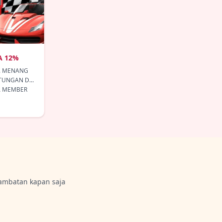
A 12%
. MENANG
NTUNGAN DI
UA MEMBER
OMATIS
ambatan kapan saja