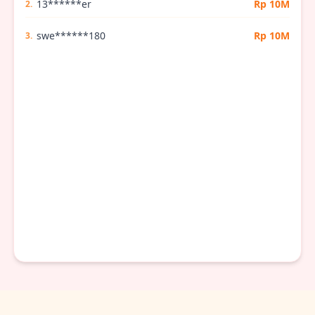
13******er
Rp 10M
2.
swe******180
Rp 10M
3.