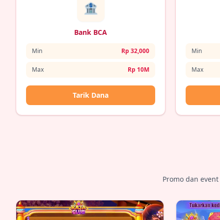
🏦
Bank BCA
Min
Rp 32,000
Min
Max
Rp 10M
Max
Tarik Dana
Promo dan event 