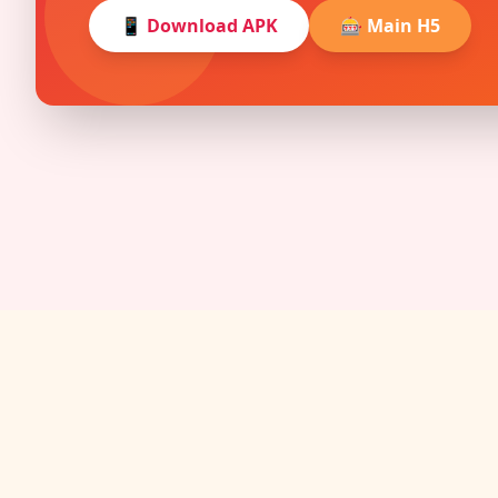
📱 Download APK
🎰 Main H5