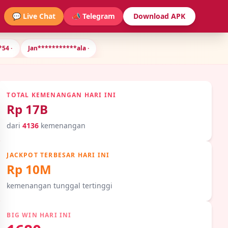
💬 Live Chat
📣 Telegram
Download APK
Jan***********ala ·
TOTAL KEMENANGAN HARI INI
Rp 17B
dari
4136
kemenangan
JACKPOT TERBESAR HARI INI
Rp 10M
kemenangan tunggal tertinggi
BIG WIN HARI INI