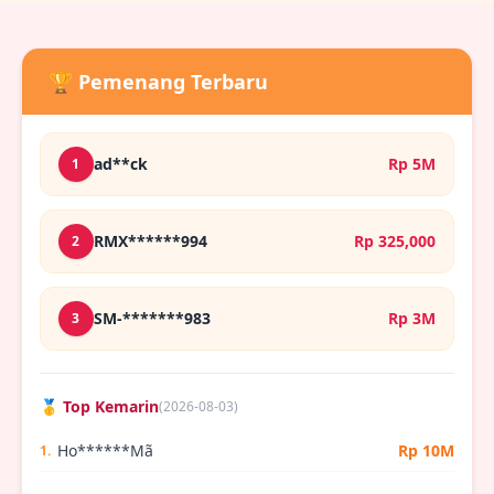
🏆 Pemenang Terbaru
ad**ck
Rp 5M
1
RMX******994
Rp 325,000
2
SM-*******983
Rp 3M
3
🥇 Top Kemarin
(2026-08-03)
Ho******Mã
Rp 10M
1.