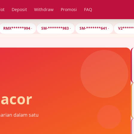
lot
Deposit
Withdraw
Promosi
FAQ
******994 ·
SM-*******983 ·
SM-*******641 ·
V2******54 ·
Gacor
arian dalam satu