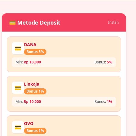
💳 Metode Deposit
Instan
DANA
💳
Bonus 5%
Min:
Rp 10,000
Bonus:
5%
Linkaja
💳
Bonus 1%
Min:
Rp 10,000
Bonus:
1%
OVO
💳
Bonus 1%