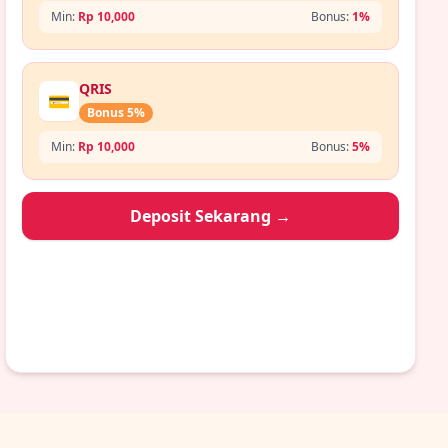
Min:
Rp 10,000
Bonus:
1%
QRIS
💳
Bonus 5%
Min:
Rp 10,000
Bonus:
5%
Deposit Sekarang →