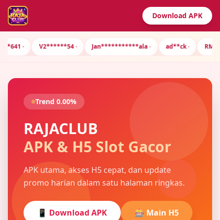
Download APK
41 ·
V2******54 ·
Jan***********ala ·
ad**ck ·
RMX****
Trend 0.00%
RAJACLUB
APK & H5 Slot Gacor
APK utama, akses H5 cepat, dan update
promo harian dalam satu halaman ringkas.
📱 Download APK
🎰 Main H5