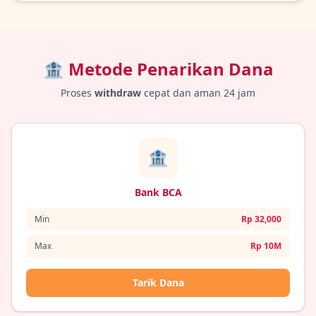
🏦 Metode Penarikan Dana
Proses
withdraw
cepat dan aman 24 jam
🏦
Bank BCA
Min
Rp 32,000
Max
Rp 10M
Tarik Dana