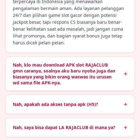
terpercaya di Indonesia yang menawarkan
pengalaman bermain aman. Ada layanan pelanggan
24/7 dan pilihan game slot gacor dengan potensi
jackpot besar, tapi respons CS biasanya baru benar-
benar kelihatan saat ada masalah, jadi jangan cuma
lihat promonya, dan bagian syarat bonus juga tetap
harus dicek pelan-pelan.
Nah, klo mau download APK slot RAJACLUB
gmn caranya, soalnya aku baru nyoba juga dan
+
biasanya yang bikin orang waswas itu urusan
wd sama file APK-nya.
+
Nah, apakah ada akses tanpa apk (H5)?
+
Nah, saya bisa dapat LA RAJACLUB di mana ya?