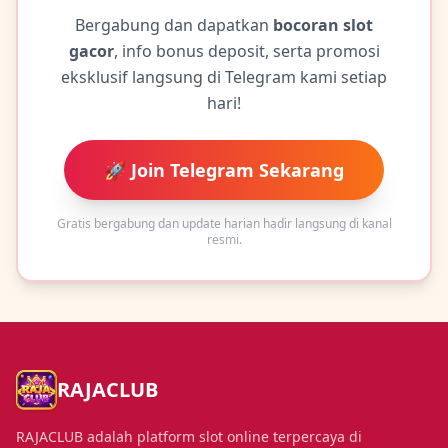
Bergabung dan dapatkan
bocoran slot
gacor
, info bonus deposit, serta promosi
eksklusif langsung di Telegram kami setiap
hari!
🚀 Join Telegram Sekarang
Gratis bergabung dan update harian hadir langsung di kanal
resmi.
RAJACLUB
RAJACLUB adalah platform slot online terpercaya di