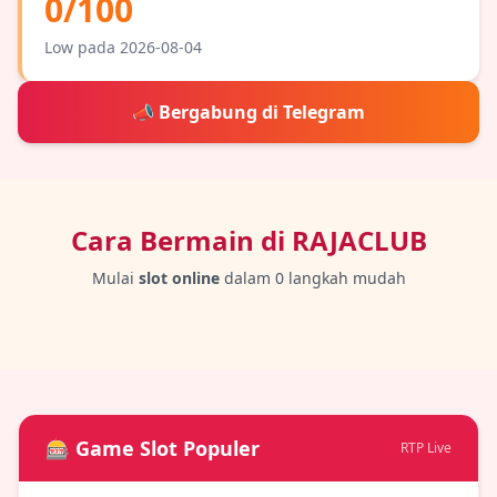
0/100
Low pada 2026-08-04
📣 Bergabung di Telegram
Cara Bermain di
RAJACLUB
Mulai
slot online
dalam 0 langkah mudah
🎰 Game Slot Populer
RTP Live