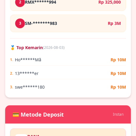
RMX******994
Rp 325,000
2
SM-*******983
Rp 3M
3
🥇 Top Kemarin
(2026-08-03)
Ho******Mã
Rp 10M
1.
13******er
Rp 10M
2.
swe******180
Rp 10M
3.
💳 Metode Deposit
Instan