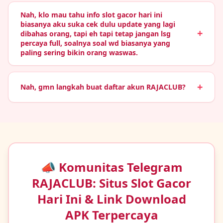
Nah, klo mau tahu info slot gacor hari ini
biasanya aku suka cek dulu update yang lagi
+
dibahas orang, tapi eh tapi tetap jangan lsg
percaya full, soalnya soal wd biasanya yang
paling sering bikin orang waswas.
+
Nah, gmn langkah buat daftar akun RAJACLUB?
📣 Komunitas Telegram
RAJACLUB: Situs Slot Gacor
Hari Ini & Link Download
APK Terpercaya