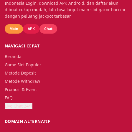
Indonesia.Login, download APK Android, dan daftar akun
dibuat cukup mudah, lalu bisa lanjut main slot gacor hari ini
dengan peluang jackpot terbesar.
Main
APK
Chat
NAVIGASI CEPAT
Beranda
Game Slot Populer
Metode Deposit
Metode Withdraw
Promosi & Event
FAQ
Live Chat 24/7
DOMAIN ALTERNATIF