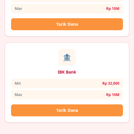
Max
Rp 10M
Tarik Dana
🏦
IBK Bank
Min
Rp 32,000
Max
Rp 10M
Tarik Dana