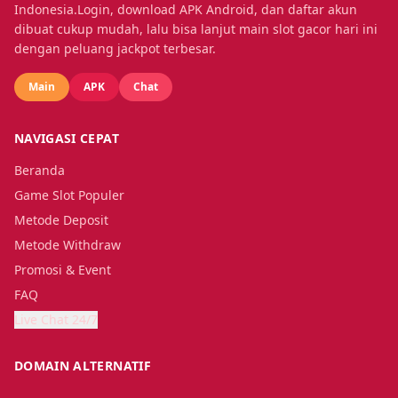
Indonesia.Login, download APK Android, dan daftar akun
dibuat cukup mudah, lalu bisa lanjut main slot gacor hari ini
dengan peluang jackpot terbesar.
Main
APK
Chat
NAVIGASI CEPAT
Beranda
Game Slot Populer
Metode Deposit
Metode Withdraw
Promosi & Event
FAQ
Live Chat 24/7
DOMAIN ALTERNATIF