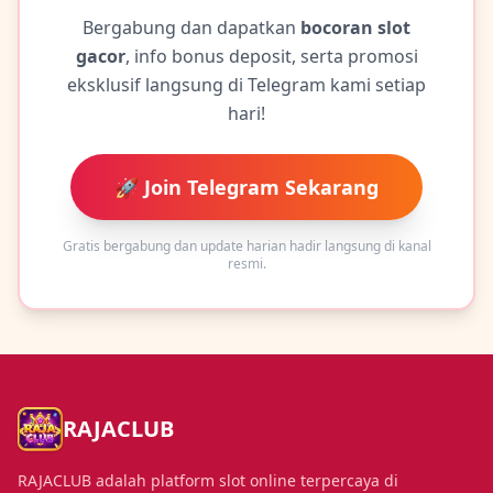
Bergabung dan dapatkan
bocoran slot
gacor
, info bonus deposit, serta promosi
eksklusif langsung di Telegram kami setiap
hari!
🚀 Join Telegram Sekarang
Gratis bergabung dan update harian hadir langsung di kanal
resmi.
RAJACLUB
RAJACLUB adalah platform slot online terpercaya di