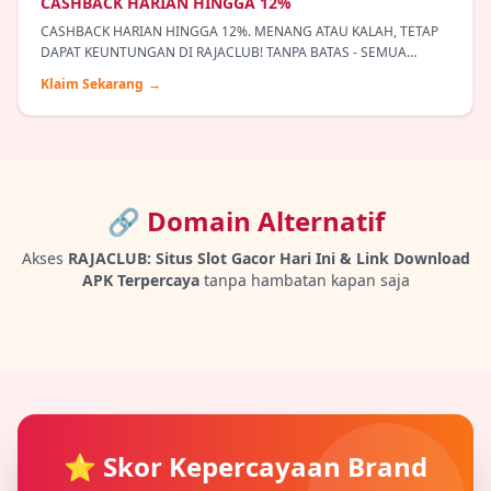
CASHBACK HARIAN HINGGA 12%
CASHBACK HARIAN HINGGA 12%. MENANG ATAU KALAH, TETAP
DAPAT KEUNTUNGAN DI RAJACLUB! TANPA BATAS - SEMUA
MEMBER BISA IKUT. BONUSMU MASUK OTOMATIS BESOK!
Klaim Sekarang
→
🔗 Domain Alternatif
Akses
RAJACLUB: Situs Slot Gacor Hari Ini & Link Download
APK Terpercaya
tanpa hambatan kapan saja
⭐ Skor Kepercayaan Brand