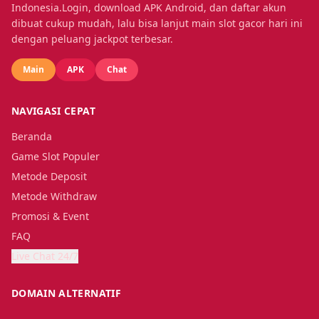
Indonesia.Login, download APK Android, dan daftar akun
dibuat cukup mudah, lalu bisa lanjut main slot gacor hari ini
dengan peluang jackpot terbesar.
Main
APK
Chat
NAVIGASI CEPAT
Beranda
Game Slot Populer
Metode Deposit
Metode Withdraw
Promosi & Event
FAQ
Live Chat 24/7
DOMAIN ALTERNATIF