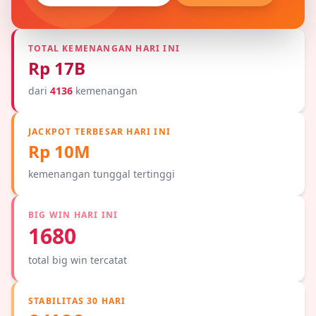
TOTAL KEMENANGAN HARI INI
Rp 17B
dari
4136
kemenangan
JACKPOT TERBESAR HARI INI
Rp 10M
kemenangan tunggal tertinggi
BIG WIN HARI INI
1680
total big win tercatat
STABILITAS 30 HARI