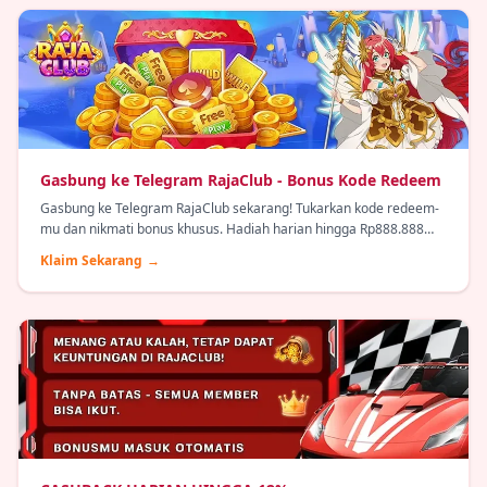
Gasbung ke Telegram RajaClub - Bonus Kode Redeem
Gasbung ke Telegram RajaClub sekarang! Tukarkan kode redeem-
mu dan nikmati bonus khusus. Hadiah harian hingga Rp888.888
menantimu!
Klaim Sekarang
→