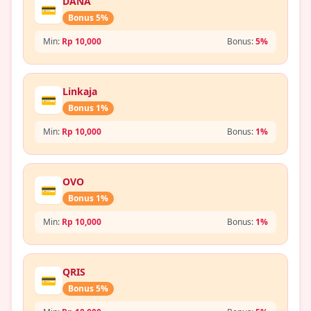
DANA
💳
Bonus 5%
Min:
Rp 10,000
Bonus:
5%
Linkaja
💳
Bonus 1%
Min:
Rp 10,000
Bonus:
1%
OVO
💳
Bonus 1%
Min:
Rp 10,000
Bonus:
1%
QRIS
💳
Bonus 5%