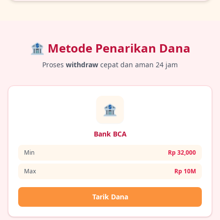
🏦 Metode Penarikan Dana
Proses
withdraw
cepat dan aman 24 jam
🏦
Bank BCA
Min
Rp 32,000
Max
Rp 10M
Tarik Dana