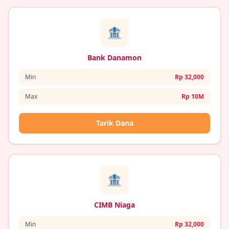
🏦
Bank Danamon
Min
Rp 32,000
Max
Rp 10M
Tarik Dana
🏦
CIMB Niaga
Min
Rp 32,000