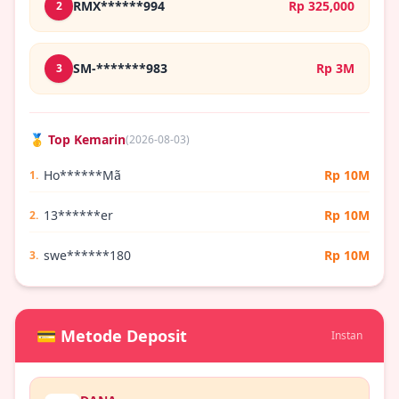
RMX******994
Rp 325,000
2
SM-*******983
Rp 3M
3
🥇 Top Kemarin
(2026-08-03)
Ho******Mã
Rp 10M
1.
13******er
Rp 10M
2.
swe******180
Rp 10M
3.
💳 Metode Deposit
Instan