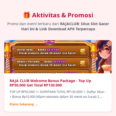
🎁 Aktivitas & Promosi
Promo dan event terbaru dari
RAJACLUB: Situs Slot Gacor
Hari Ini & Link Download APK Terpercaya
RAJA CLUB Welcome Bonus Package - Top Up
RP50.000 Get Total RP130.000
TOP UP RP50.000 => DAPATKAN TOTAL RP130.000! 1. Daftar Akun -
> Bonus Rp10.000 (Klaim otomatis dalam 30 menit via Surat) 2.
Deposit Pertama -> Bonus Rp20.000 (Klaim otomatis dalam 30
Klaim Sekarang
→
menit via Surat) 3. Kupon Deposit Tambahan -> Bonus Rp50.000
(Klaim & gunakan langsung via Kupon)