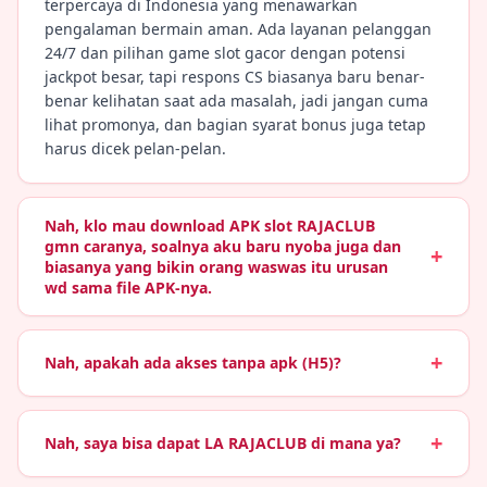
terpercaya di Indonesia yang menawarkan
pengalaman bermain aman. Ada layanan pelanggan
24/7 dan pilihan game slot gacor dengan potensi
jackpot besar, tapi respons CS biasanya baru benar-
benar kelihatan saat ada masalah, jadi jangan cuma
lihat promonya, dan bagian syarat bonus juga tetap
harus dicek pelan-pelan.
Nah, klo mau download APK slot RAJACLUB
gmn caranya, soalnya aku baru nyoba juga dan
+
biasanya yang bikin orang waswas itu urusan
wd sama file APK-nya.
+
Nah, apakah ada akses tanpa apk (H5)?
+
Nah, saya bisa dapat LA RAJACLUB di mana ya?