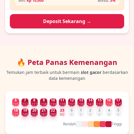
Min:
Rp 10,000
Bonus:
5%
Deposit Sekarang →
🔥 Peta Panas Kemenangan
Temukan jam terbaik untuk bermain
slot gacor
berdasarkan
data kemenangan
6
7
8
9
10
11
12
13
14
15
16
17
220
232
227
238
239
228
237
238
242
239
224
245
18
19
20
21
22
23
0
1
2
3
4
5
225
248
262
267
260
65
0
0
0
0
0
0
Rendah
Tinggi