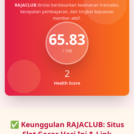
RAJACLUB
dinilai berdasarkan keamanan transaksi,
kecepatan pembayaran, dan tingkat kepuasan
member aktif.
65.83
/ 100
2
Health Score
✅ Keunggulan
RAJACLUB: Situs
Slot Gacor Hari Ini & Link