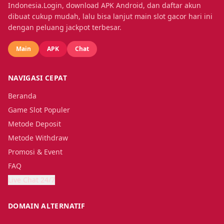
Indonesia.Login, download APK Android, dan daftar akun
dibuat cukup mudah, lalu bisa lanjut main slot gacor hari ini
dengan peluang jackpot terbesar.
Main
APK
Chat
NAVIGASI CEPAT
Beranda
Game Slot Populer
Metode Deposit
Metode Withdraw
Promosi & Event
FAQ
Live Chat 24/7
DOMAIN ALTERNATIF