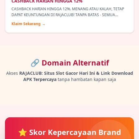
CASHBACK HARIAN HINGGA 12%
CASHBACK HARIAN HINGGA 12%. MENANG ATAU KALAH, TETAP
DAPAT KEUNTUNGAN DI RAJACLUB! TANPA BATAS - SEMUA
MEMBER BISA IKUT. BONUSMU MASUK OTOMATIS BESOK!
Klaim Sekarang
→
🔗 Domain Alternatif
Akses
RAJACLUB: Situs Slot Gacor Hari Ini & Link Download
APK Terpercaya
tanpa hambatan kapan saja
⭐ Skor Kepercayaan Brand