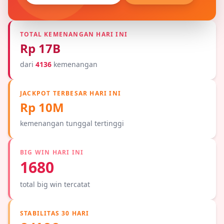
TOTAL KEMENANGAN HARI INI
Rp 17B
dari
4136
kemenangan
JACKPOT TERBESAR HARI INI
Rp 10M
kemenangan tunggal tertinggi
BIG WIN HARI INI
1680
total big win tercatat
STABILITAS 30 HARI