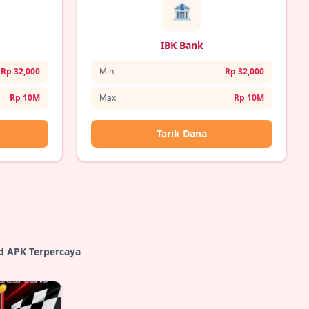
🏦
IBK Bank
Rp 32,000
Min
Rp 32,000
Rp 10M
Max
Rp 10M
Tarik Dana
ad APK Terpercaya