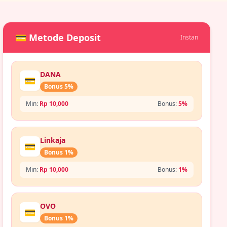
💳 Metode Deposit
Instan
DANA
💳
Bonus 5%
Min:
Rp 10,000
Bonus:
5%
Linkaja
💳
Bonus 1%
Min:
Rp 10,000
Bonus:
1%
OVO
💳
Bonus 1%