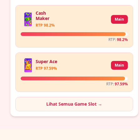
Cash
Maker
Main
RTP 98.2%
RTP:
98.2%
Super Ace
Main
RTP 97.59%
RTP:
97.59%
Lihat Semua Game Slot →