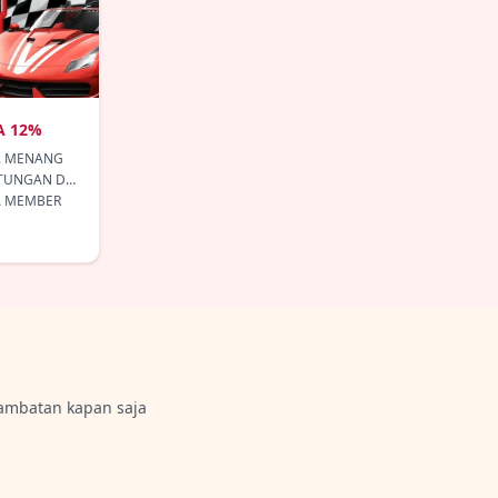
A 12%
. MENANG
NTUNGAN DI
UA MEMBER
OMATIS
ambatan kapan saja