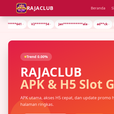
RAJACLUB
Beranda
S
****641 ·
V2******54 ·
Jan***********ala ·
ad**ck ·
RMX
Trend 0.00%
RAJACLUB
APK & H5 Slot 
APK utama, akses H5 cepat, dan update promo h
halaman ringkas.