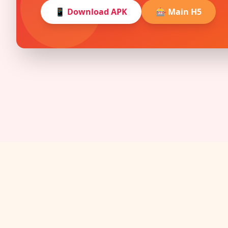
📱 Download APK
🎰 Main H5