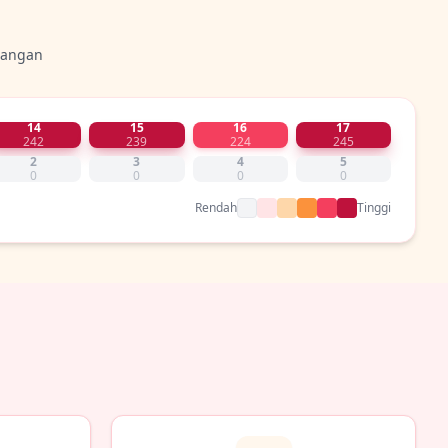
nangan
14
15
16
17
242
239
224
245
2
3
4
5
0
0
0
0
Rendah
Tinggi