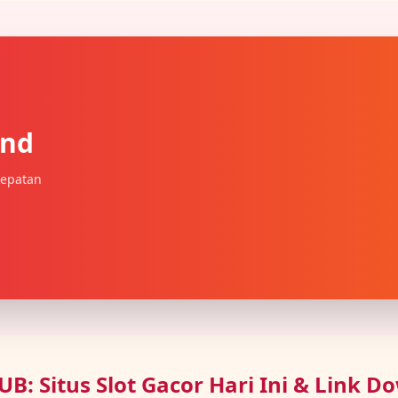
and
cepatan
B: Situs Slot Gacor Hari Ini & Link 