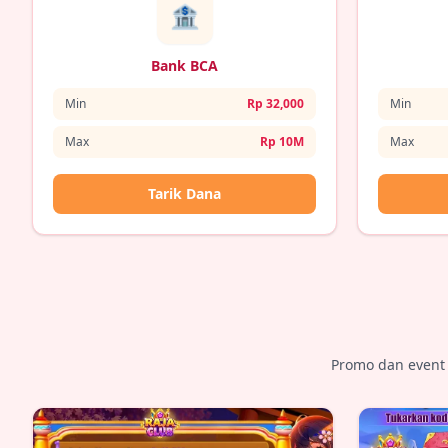
🏦
Bank BCA
Min
Rp 32,000
Min
Max
Rp 10M
Max
Tarik Dana
Promo dan event 