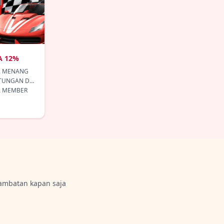
A 12%
. MENANG
NTUNGAN DI
UA MEMBER
OMATIS
ambatan kapan saja