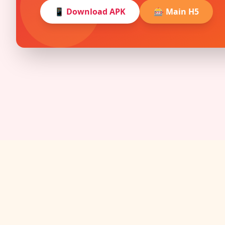
📱 Download APK
🎰 Main H5