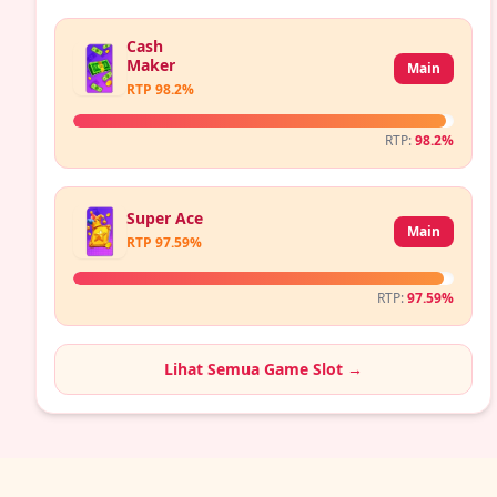
Cash
Maker
Main
RTP 98.2%
RTP:
98.2%
Super Ace
Main
RTP 97.59%
RTP:
97.59%
Lihat Semua Game Slot →