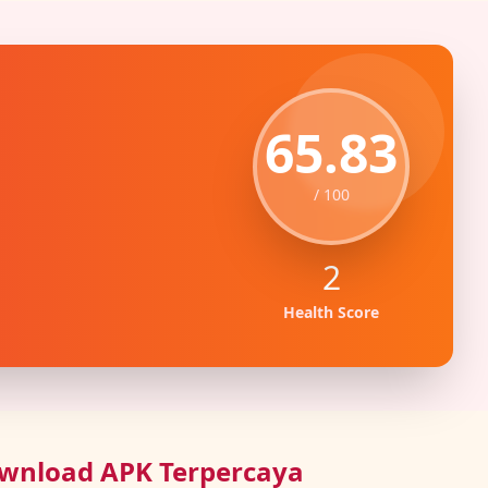
65.83
/ 100
2
Health Score
Download APK Terpercaya