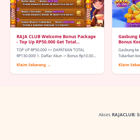
RAJA CLUB Welcome Bonus Package
Gasbung k
- Top Up RP50.000 Get Total
Bonus Ko
RP130.000
TOP UP RP50.000 => DAPATKAN TOTAL
Gasbung ke 
RP130.000! 1. Daftar Akun -> Bonus Rp10.000
Tukarkan ko
(Klaim otomatis dalam 30 menit via Surat) 2.
khusus. Had
Klaim Sekarang
→
Klaim Seka
Deposit Pertama -> Bonus Rp20.000 (Klaim
menantimu!
otomatis dalam 30 menit via Surat) 3. Kupon
Deposit Tambahan -> Bonus Rp50.000 (Klaim
& gunakan langsung via Kupon)
Akses
RAJACLUB: Si