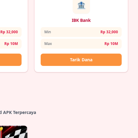
🏦
IBK Bank
Rp 32,000
Min
Rp 32,000
Rp 10M
Max
Rp 10M
Tarik Dana
ad APK Terpercaya