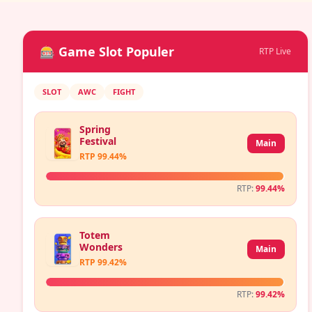
🎰 Game Slot Populer
RTP Live
SLOT
AWC
FIGHT
Spring
Festival
Main
RTP 99.44%
RTP:
99.44%
Totem
Wonders
Main
RTP 99.42%
RTP:
99.42%