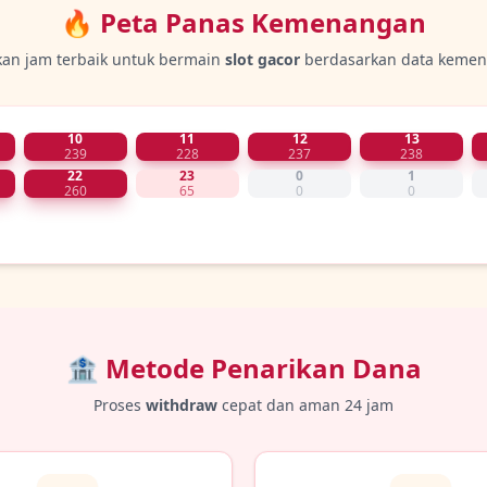
🔥 Peta Panas Kemenangan
an jam terbaik untuk bermain
slot gacor
berdasarkan data keme
10
11
12
13
239
228
237
238
22
23
0
1
260
65
0
0
🏦 Metode Penarikan Dana
Proses
withdraw
cepat dan aman 24 jam