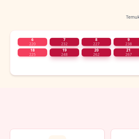
Temuk
6
7
8
9
220
232
227
238
18
19
20
21
225
248
262
267