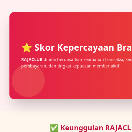
⭐ Skor Kepercayaan Br
RAJACLUB
dinilai berdasarkan keamanan transaksi, ke
pembayaran, dan tingkat kepuasan member aktif.
✅ Keunggulan
RAJACLU