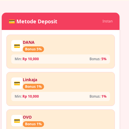
💳 Metode Deposit
Instan
DANA
💳
Bonus 5%
Min:
Rp 10,000
Bonus:
5%
Linkaja
💳
Bonus 1%
Min:
Rp 10,000
Bonus:
1%
OVO
💳
Bonus 1%